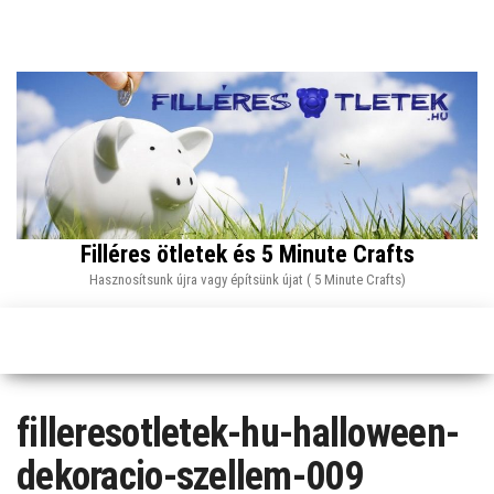
Skip
to
the
content
Filléres ötletek és 5 Minute Crafts
Hasznosítsunk újra vagy építsünk újat ( 5 Minute Crafts)
filleresotletek-hu-halloween-
dekoracio-szellem-009