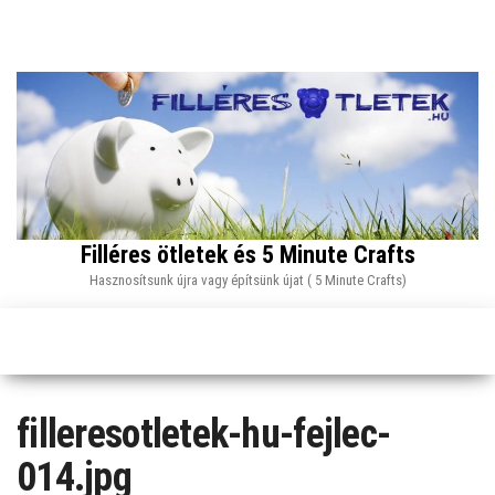
Skip
to
the
content
Filléres ötletek és 5 Minute Crafts
Hasznosítsunk újra vagy építsünk újat ( 5 Minute Crafts)
filleresotletek-hu-fejlec-
014.jpg