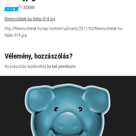
By
ADMIN
0
filleresotletek-hu-fejlec-014.jpg
http://filleresotletek.hu/wp-content/uploads/2011/03/filleresotletek-hu-
fejlec-014.jpg
Vélemény, hozzászólás?
Hozzászólás küldéséhez
be kell jelentkezni
.