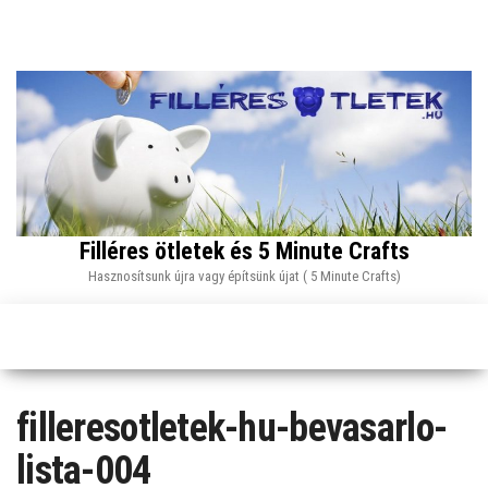
Skip
to
the
content
Filléres ötletek és 5 Minute Crafts
Hasznosítsunk újra vagy építsünk újat ( 5 Minute Crafts)
filleresotletek-hu-bevasarlo-
lista-004