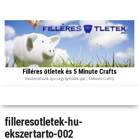
Skip
to
the
content
Filléres ötletek és 5 Minute Crafts
Hasznosítsunk újra vagy építsünk újat ( 5 Minute Crafts)
filleresotletek-hu-
ekszertarto-002