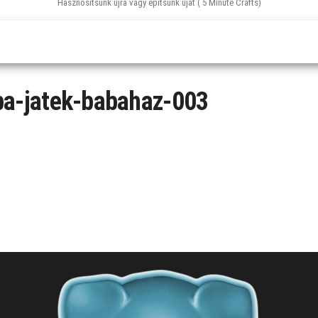
Hasznosítsunk újra vagy építsünk újat ( 5 Minute Crafts)
oba-jatek-babahaz-003