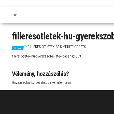
filleresotletek-hu-gyereksz
By
FILLÉRES ÖTLETEK ÉS 5 MINUTE CRAFTS
0
filleresotletek-hu-gyerekszoba-jatek-babahaz-003
Vélemény, hozzászólás?
Hozzászólás küldéséhez
be kell jelentkezni
.