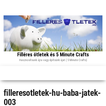
Skip
to
the
content
Filléres ötletek és 5 Minute Crafts
Hasznosítsunk újra vagy építsünk újat ( 5 Minute Crafts)
filleresotletek-hu-baba-jatek-
003