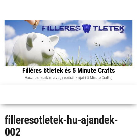
Skip
to
the
content
Filléres ötletek és 5 Minute Crafts
Hasznosítsunk újra vagy építsünk újat ( 5 Minute Crafts)
filleresotletek-hu-ajandek-
002